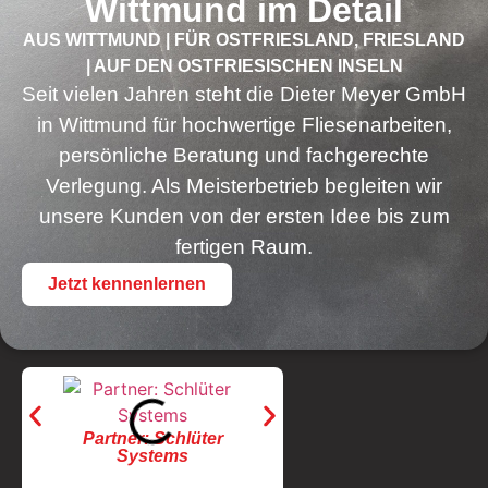
Wittmund im Detail
AUS WITTMUND | FÜR OSTFRIESLAND, FRIESLAND
| AUF DEN OSTFRIESISCHEN INSELN
Seit vielen Jahren steht die Dieter Meyer GmbH
in Wittmund für hochwertige Fliesenarbeiten,
persönliche Beratung und fachgerechte
Verlegung. Als Meisterbetrieb begleiten wir
unsere Kunden von der ersten Idee bis zum
fertigen Raum.
Jetzt kennenlernen
Partner: Wedi
Partner: Schlüter
Partn
Systems
Stei