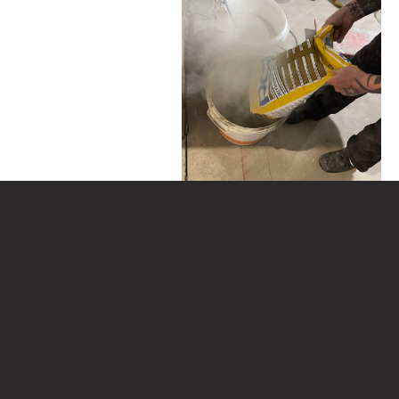
Unser Anspruch sind
Qualität und
Verlässlichkeit
ZERTIFIKATE | BESCHEINIGUNGEN | SIEGEL | TITEL
| PARTNER
Wir setzen auf transparente Abläufe,