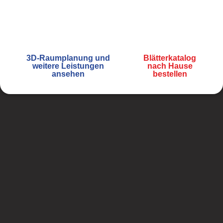
unserer Kollektionen, Formate sowie
Einsatzmöglichkeiten und dient als
praktische Orientierung für Ihr Projekt.
3D-Raumplanung und
Blätterkatalog
weitere Leistungen
nach Hause
ansehen
bestellen